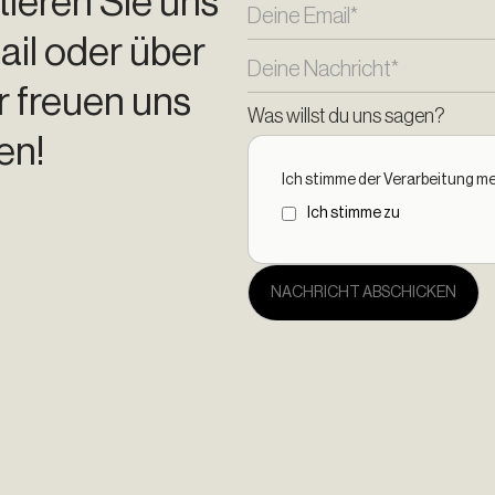
tieren Sie uns
ail oder über
r freuen uns
Was willst du uns sagen?
en!
Ich stimme der Verarbeitung m
Ich stimme zu
NACHRICHT ABSCHICKEN